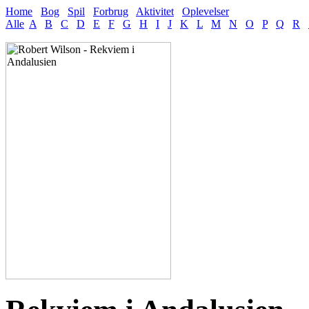
Home
Bog
Spil
Forbrug
Aktivitet
Oplevelser
Alle
A
B
C
D
E
F
G
H
I
J
K
L
M
N
O
P
Q
R