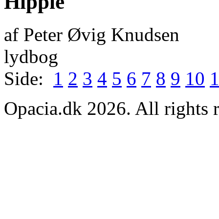
Hippie
af Peter Øvig Knudsen
lydbog
Side:
1
2
3
4
5
6
7
8
9
10
Opacia.dk 2026. All rights 