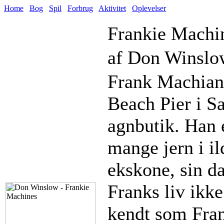
Home
Bog
Spil
Forbrug
Aktivitet
Oplevelser
Frankie Machi
af Don Winslo
Frank Machian
Beach Pier i S
agnbutik. Han 
mange jern i il
ekskone, sin d
Franks liv ikke
kendt som Fran