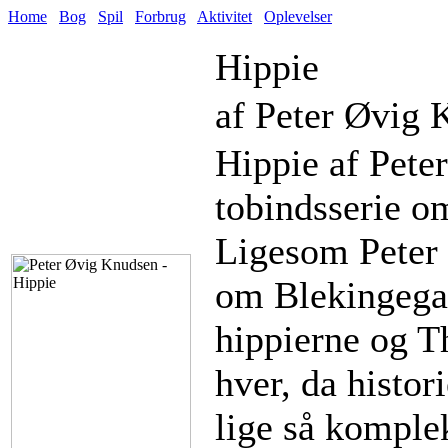
Home
Bog
Spil
Forbrug
Aktivitet
Oplevelser
Hippie
af Peter Øvig 
Hippie af Peter
tobindsserie o
Ligesom Peter 
om Blekingeg
hippierne og T
hver, da histor
lige så komple