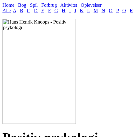
Home
Bog
Spil
Forbrug
Aktivitet
Oplevelser
Alle
A
B
C
D
E
F
G
H
I
J
K
L
M
N
O
P
Q
R