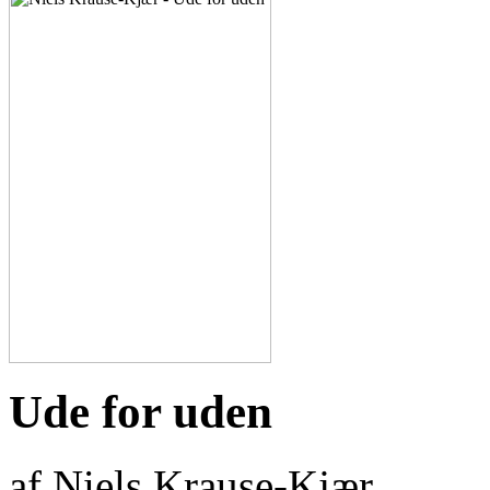
Ude for uden
af Niels Krause-Kjær