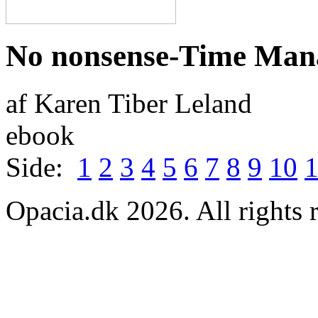
No nonsense-Time Man
af Karen Tiber Leland
ebook
Side:
1
2
3
4
5
6
7
8
9
10
Opacia.dk 2026. All rights 