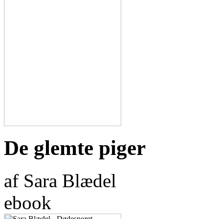
De glemte piger
af Sara Blædel
ebook