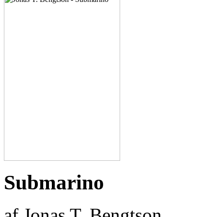
Submarino
af Jonas T. Bengtson