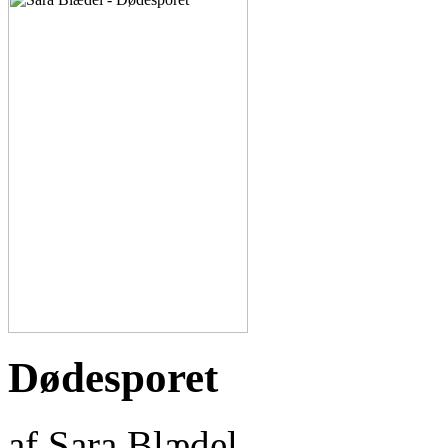
Dødesporet
af Sara Blædel