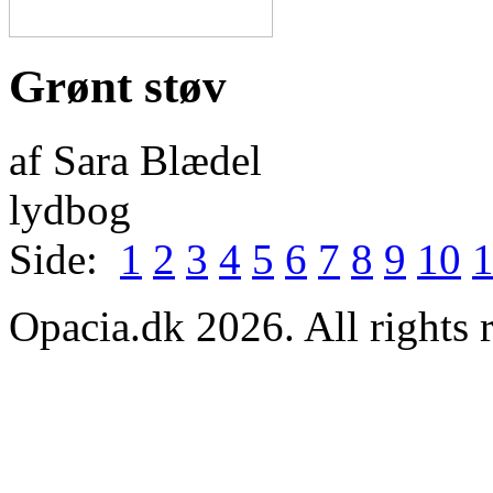
Grønt støv
af Sara Blædel
lydbog
Side:
1
2
3
4
5
6
7
8
9
10
Opacia.dk 2026. All rights 