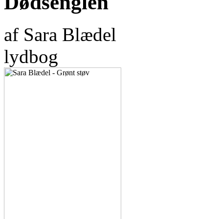
Dødsenglen
af Sara Blædel
lydbog