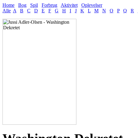
Home
Bog
Spil
Forbrug
Aktivitet
Oplevelser
Alle
A
B
C
D
E
F
G
H
I
J
K
L
M
N
O
P
Q
R