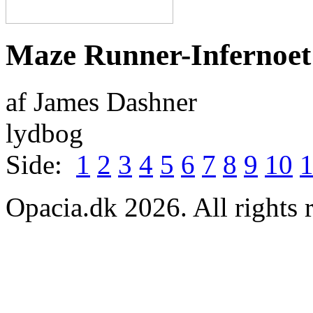
Maze Runner-Infernoet
af James Dashner
lydbog
Side:
1
2
3
4
5
6
7
8
9
10
Opacia.dk 2026. All rights 