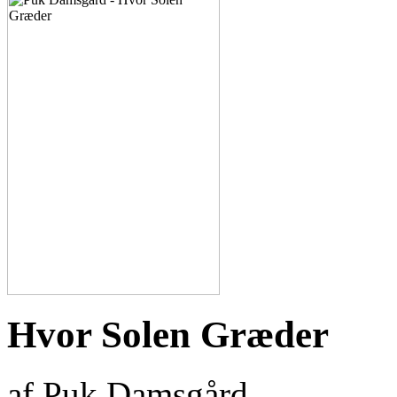
Hvor Solen Græder
af Puk Damsgård