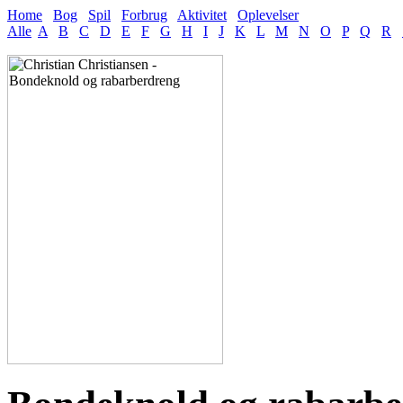
Home
Bog
Spil
Forbrug
Aktivitet
Oplevelser
Alle
A
B
C
D
E
F
G
H
I
J
K
L
M
N
O
P
Q
R