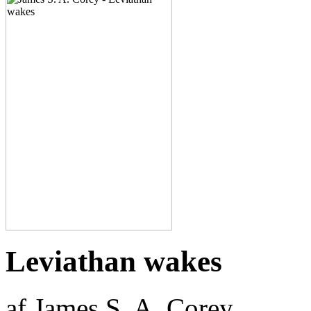
Leviathan wakes
af James S. A. Corey