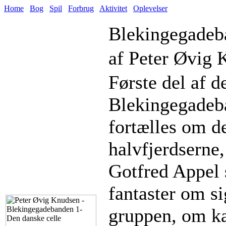
Home
Bog
Spil
Forbrug
Aktivitet
Oplevelser
Blekingegadeb
af Peter Øvig 
Første del af d
Blekingegadeba
fortælles om de
halvfjerdserne,
Gotfred Appel 
fantaster om s
gruppen, om ka