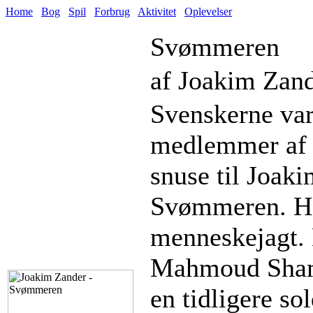
Home
Bog
Spil
Forbrug
Aktivitet
Oplevelser
Svømmeren
af Joakim Zand
Svenskerne var
medlemmer af 
snuse til Joaki
Svømmeren. He
menneskejagt. 
Mahmoud Shamm
en tidligere s