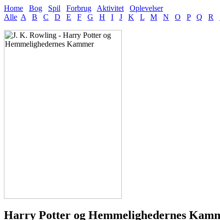
Home
Bog
Spil
Forbrug
Aktivitet
Oplevelser
Alle
A
B
C
D
E
F
G
H
I
J
K
L
M
N
O
P
Q
R
Harry Potter og Hemmelighedernes Kam