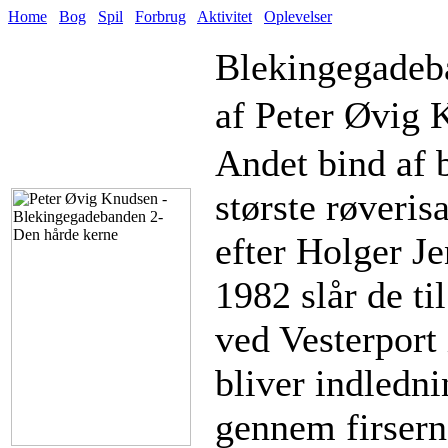
Home
Bog
Spil
Forbrug
Aktivitet
Oplevelser
Blekingegadeb
af Peter Øvig 
Andet bind af
største røveris
efter Holger Je
1982 slår de ti
ved Vesterport
bliver indledni
gennem firsern