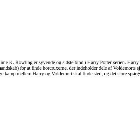
oanne K. Rowling er syvende og sidste bind i Harry Potter-serien. Har
ndskab) for at finde horcruxerne, der indeholder dele af Voldemorts sjæ
ge kamp mellem Harry og Voldemort skal finde sted, og det store spørgsm