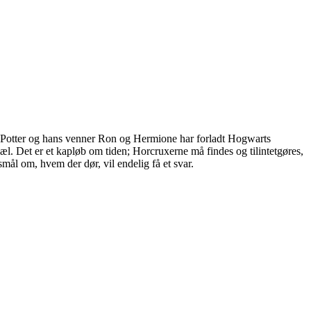
ry Potter og hans venner Ron og Hermione har forladt Hogwarts
l. Det er et kapløb om tiden; Horcruxerne må findes og tilintetgøres,
ål om, hvem der dør, vil endelig få et svar.