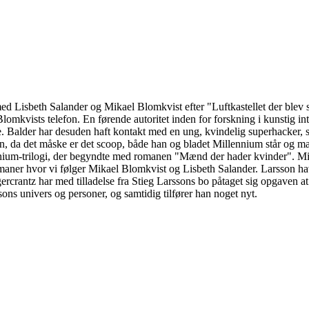
d Lisbeth Salander og Mikael Blomkvist efter "Luftkastellet der blev sp
omkvists telefon. En førende autoritet inden for forskning i kunstig in
e. Balder har desuden haft kontakt med en ung, kvindelig superhacker, s
, da det måske er det scoop, både han og bladet Millennium står og ma
ennium-trilogi, der begyndte med romanen "Mænd der hader kvinder". Mill
maner hvor vi følger Mikael Blomkvist og Lisbeth Salander. Larsson havd
ercrantz har med tilladelse fra Stieg Larssons bo påtaget sig opgaven at
ons univers og personer, og samtidig tilfører han noget nyt.