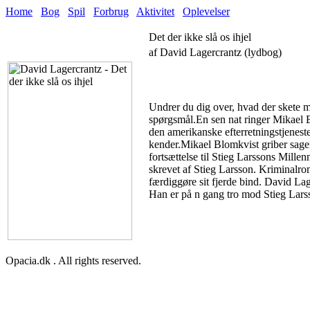
Home
Bog
Spil
Forbrug
Aktivitet
Oplevelser
Det der ikke slå os ihjel
af David Lagercrantz (lydbog)
Undrer du dig over, hvad der skete me
spørgsmål.En sen nat ringer Mikael Bl
den amerikanske efterretningstjenest
kender.Mikael Blomkvist griber sagen
fortsættelse til Stieg Larssons Mill
skrevet af Stieg Larsson. Kriminalro
færdiggøre sit fjerde bind. David Lag
Han er på n gang tro mod Stieg Larss
Opacia.dk . All rights reserved.