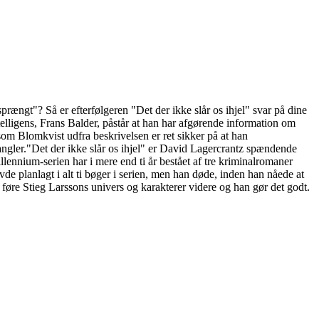
rængt"? Så er efterfølgeren "Det der ikke slår os ihjel" svar på dine
telligens, Frans Balder, påstår at han har afgørende information om
om Blomkvist udfra beskrivelsen er ret sikker på at han
ngler."Det der ikke slår os ihjel" er David Lagercrantz spændende
ennium-serien har i mere end ti år bestået af tre kriminalromaner
e planlagt i alt ti bøger i serien, men han døde, inden han nåede at
 føre Stieg Larssons univers og karakterer videre og han gør det godt.