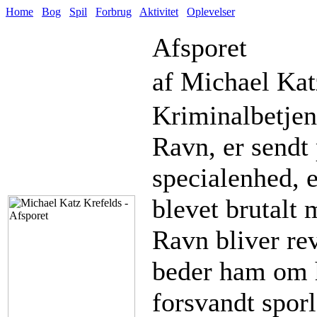
Home
Bog
Spil
Forbrug
Aktivitet
Oplevelser
Afsporet
af Michael Kat
Kriminalbetjen
Ravn, er sendt 
specialenhed, e
blevet brutalt
Ravn bliver rev
beder ham om hj
forsvandt sporlø