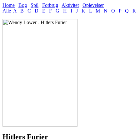
Home
Bog
Spil
Forbrug
Aktivitet
Oplevelser
Alle
A
B
C
D
E
F
G
H
I
J
K
L
M
N
O
P
Q
R
Hitlers Furier