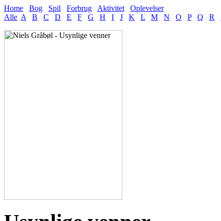
Home
Bog
Spil
Forbrug
Aktivitet
Oplevelser
Alle
A
B
C
D
E
F
G
H
I
J
K
L
M
N
O
P
Q
R