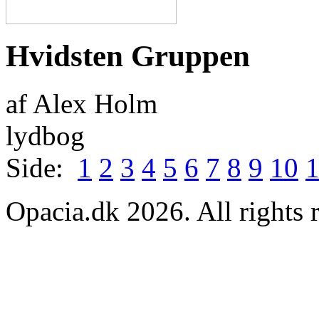
Hvidsten Gruppen
af Alex Holm
lydbog
Side:
1
2
3
4
5
6
7
8
9
10
Opacia.dk 2026. All rights 