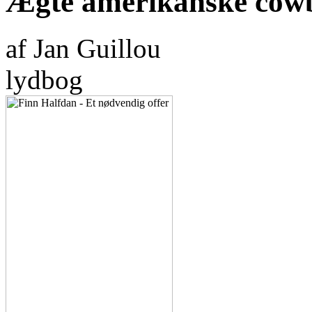
Ægte amerikanske cow
af Jan Guillou
lydbog