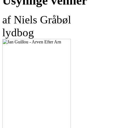
Usynlige venner
af Niels Gråbøl
lydbog