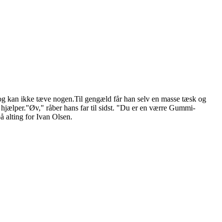
k og kan ikke tæve nogen.Til gengæld får han selv en masse tæsk og
 hjælper."Øv," råber hans far til sidst. "Du er en værre Gummi-
å alting for Ivan Olsen.