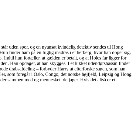
 står uden spor, og en nyansat kvindelig detektiv sendes til Hong
 Hun finder ham på en fugtig madras i et herberg, hvor han doper sig,
 Indtil hun fortæller, at gælden er betalt, og at Holes far ligger for
nden. Han opdager, at han skygges. I et lukket udendørsbassin finder
erede drabsafdeling – forbyder Harry at efterforske sagen, som han
riller, som foregår i Oslo, Congo, det norske højfjeld, Leipzig og Hong
jder sammen med og mennesket, de jager. Hvis det altså er et