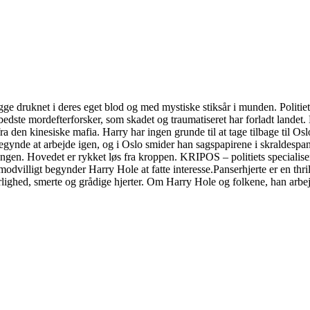
gge druknet i deres eget blod og med mystiske stiksår i munden. Politiet
edste mordefterforsker, som skadet og traumatiseret har forladt landet.
 den kinesiske mafia. Harry har ingen grunde til at tage tilbage til Oslo.
 begynde at arbejde igen, og i Oslo smider han sagspapirene i skraldespa
lingen. Hovedet er rykket løs fra kroppen. KRIPOS – politiets specialis
n modvilligt begynder Harry Hole at fatte interesse.Panserhjerte er en th
lighed, smerte og grådige hjerter. Om Harry Hole og folkene, han arbe