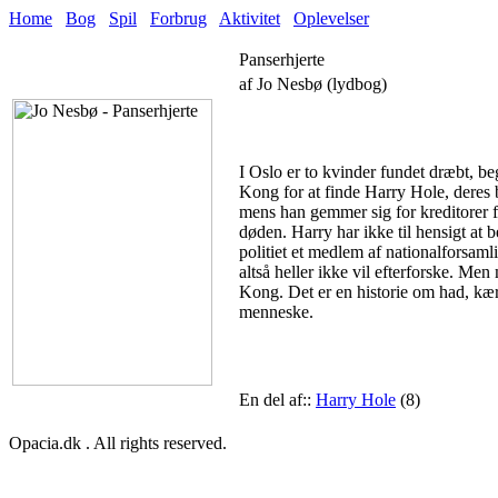
Home
Bog
Spil
Forbrug
Aktivitet
Oplevelser
Panserhjerte
af Jo Nesbø (lydbog)
I Oslo er to kvinder fundet dræbt, be
Kong for at finde Harry Hole, deres b
mens han gemmer sig for kreditorer fra
døden. Harry har ikke til hensigt at
politiet et medlem af nationalforsam
altså heller ikke vil efterforske. Me
Kong. Det er en historie om had, kær
menneske.
En del af::
Harry Hole
(8)
Opacia.dk . All rights reserved.