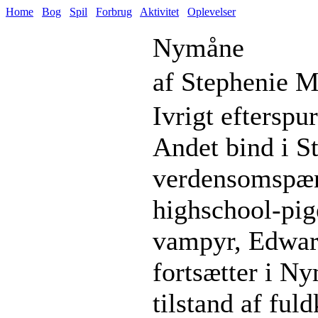
Home
Bog
Spil
Forbrug
Aktivitet
Oplevelser
Nymåne
af Stephenie M
Ivrigt efterspu
Andet bind i S
verdensomspæn
highschool-pig
vampyr, Edwar
fortsætter i Ny
tilstand af fu