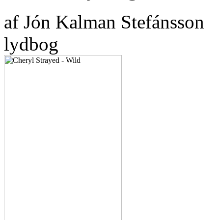
af Jón Kalman Stefánsson
lydbog