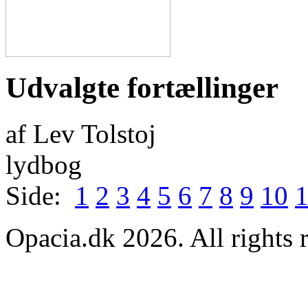
Udvalgte fortællinger
af Lev Tolstoj
lydbog
Side:
1
2
3
4
5
6
7
8
9
10
Opacia.dk 2026. All rights 