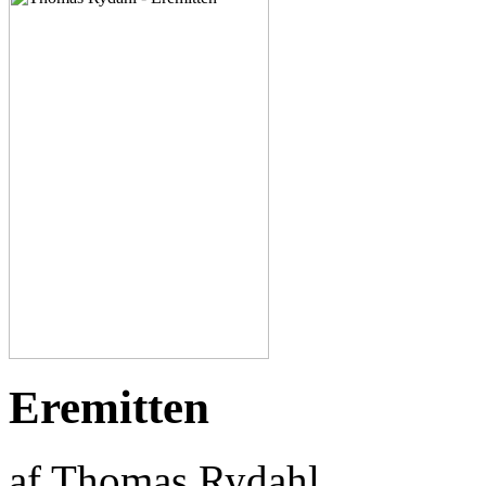
Eremitten
af Thomas Rydahl