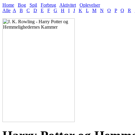
Home
Bog
Spil
Forbrug
Aktivitet
Oplevelser
Alle
A
B
C
D
E
F
G
H
I
J
K
L
M
N
O
P
Q
R