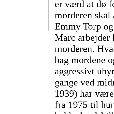
er værd at dø f
morderen skal 
Emmy Torp og 
Marc arbejder h
morderen. Hva
bag mordene og
aggressivt uhyr
gange ved midn
1939) har være
fra 1975 til hu