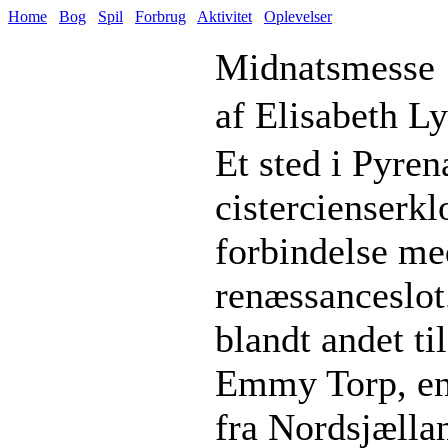
Home
Bog
Spil
Forbrug
Aktivitet
Oplevelser
Midnatsmesse
af Elisabeth L
Et sted i Pyre
cistercienserkl
forbindelse med
renæssanceslot.
blandt andet ti
Emmy Torp, en
fra Nordsjællan