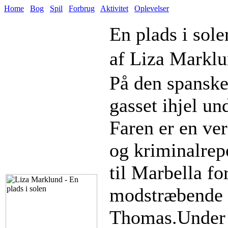
Home
Bog
Spil
Forbrug
Aktivitet
Oplevelser
En plads i sole
af Liza Marklu
På den spanske
gasset ihjel un
Faren er en ve
og kriminalrep
til Marbella f
modstræbende 
Thomas.Under s