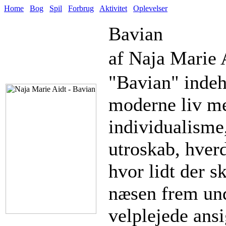
Home
Bog
Spil
Forbrug
Aktivitet
Oplevelser
Bavian
af Naja Marie 
"Bavian" indeh
moderne liv me
individualisme
utroskab, hver
hvor lidt der sk
næsen frem und
velplejede ansi