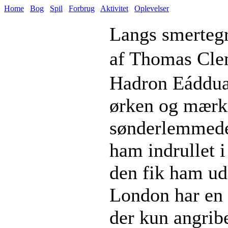
Home
Bog
Spil
Forbrug
Aktivitet
Oplevelser
Langs smerteg
af Thomas Cle
Hadron Eádduan
ørken og mærker
sønderlemmede 
ham indrullet 
den fik ham ud
London har en 
der kun angribe