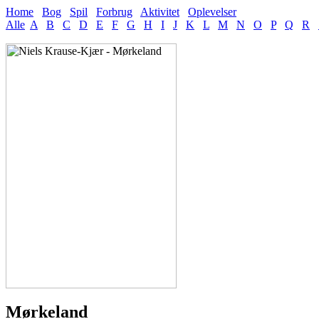
Home
Bog
Spil
Forbrug
Aktivitet
Oplevelser
Alle
A
B
C
D
E
F
G
H
I
J
K
L
M
N
O
P
Q
R
Mørkeland