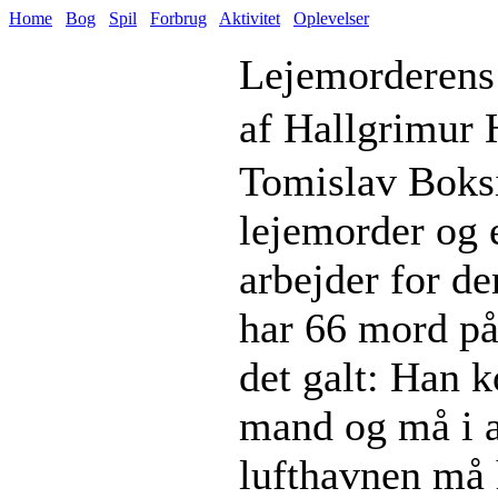
Home
Bog
Spil
Forbrug
Aktivitet
Oplevelser
Lejemorderens 
af Hallgrimur 
Tomislav Boksi
lejemorder og 
arbejder for d
har 66 mord på
det galt: Han 
mand og må i al
lufthavnen må h