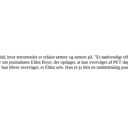
 en tid, hvor terrortrusler er rykket tættere og tættere på. "Et nødvendig
m journalisten Elliot Boye, der opdager, at han overvåges af PET døgne
han bliver overvåget, er Elliot selv. Han er jo blot en middelmådig journ