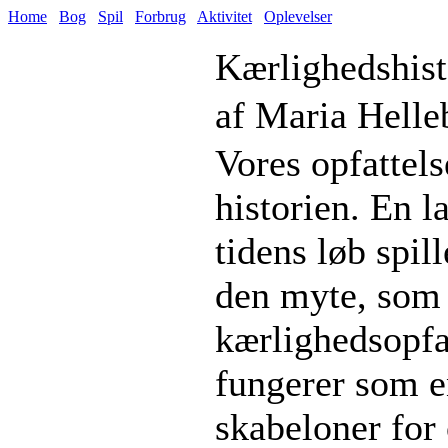
Home
Bog
Spil
Forbrug
Aktivitet
Oplevelser
Kærlighedshist
af Maria Helle
Vores opfattel
historien. En l
tidens løb spill
den myte, som 
kærlighedsopfa
fungerer som en
skabeloner for 