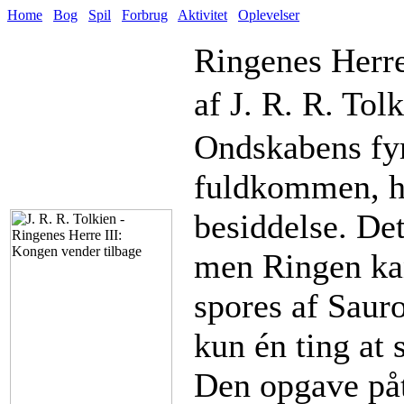
Home
Bog
Spil
Forbrug
Aktivitet
Oplevelser
Ringenes Herre
af J. R. R. Tol
Ondskabens fyr
fuldkommen, h
besiddelse. Det
men Ringen kan
spores af Sauro
kun én ting at s
Den opgave påt