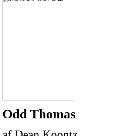
Odd Thomas
af Dean Koontz