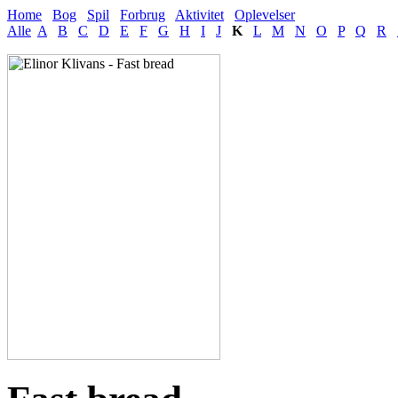
Home
Bog
Spil
Forbrug
Aktivitet
Oplevelser
Alle
A
B
C
D
E
F
G
H
I
J
K
L
M
N
O
P
Q
R