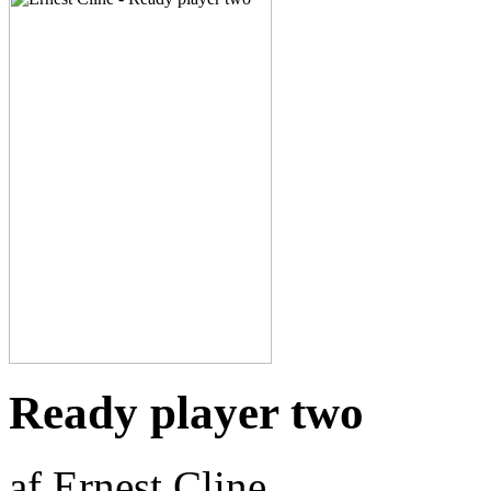
Ready player two
af Ernest Cline