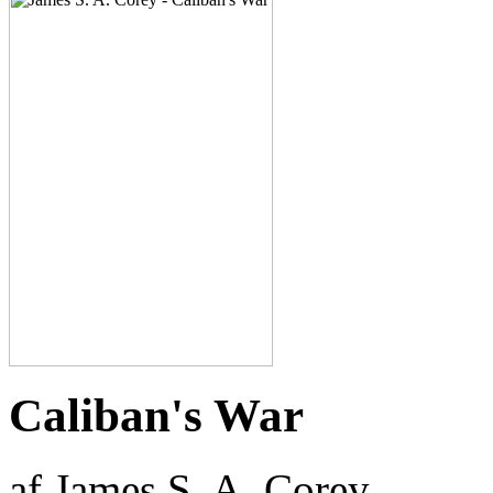
Caliban's War
af James S. A. Corey