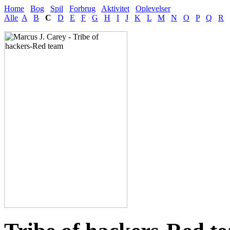
Home
Bog
Spil
Forbrug
Aktivitet
Oplevelser
Alle
A
B
C
D
E
F
G
H
I
J
K
L
M
N
O
P
Q
R