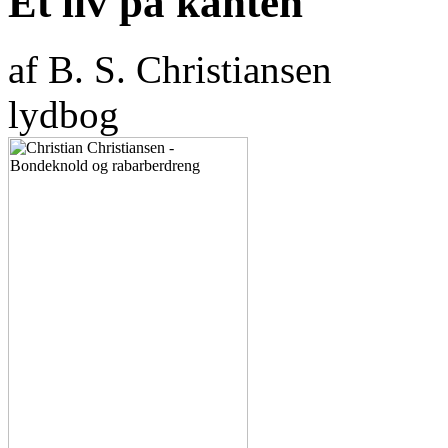
Et liv på kanten
af B. S. Christiansen
lydbog