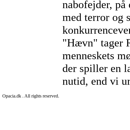
nabofejder, på 
med terror og 
konkurrencever
"Hævn" tager R
menneskets mør
der spiller en l
nutid, end vi u
Opacia.dk . All rights reserved.