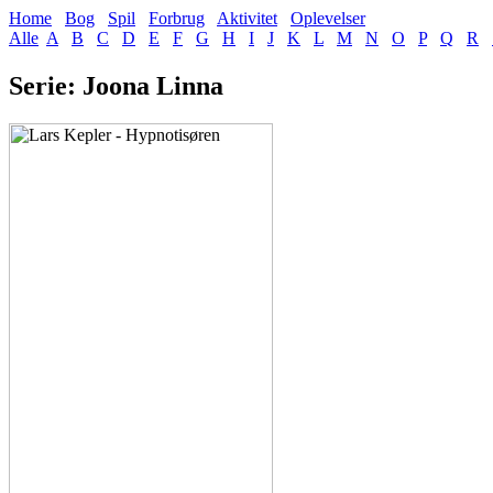
Home
Bog
Spil
Forbrug
Aktivitet
Oplevelser
Alle
A
B
C
D
E
F
G
H
I
J
K
L
M
N
O
P
Q
R
Serie: Joona Linna