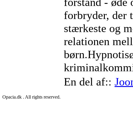
forstand - øde 
forbryder, der 
stærkeste og m
relationen mel
børn.Hypnotisø
kriminalkommi
En del af::
Joo
Opacia.dk . All rights reserved.