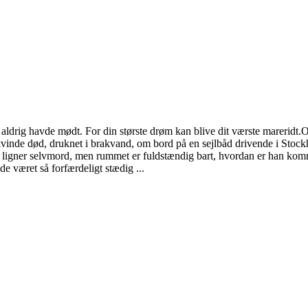
 aldrig havde mødt. For din største drøm kan blive dit værste marerid
inde død, druknet i brakvand, om bord på en sejlbåd drivende i Stoc
 ligner selvmord, men rummet er fuldstændig bart, hvordan er han komme
 været så forfærdeligt stædig ...