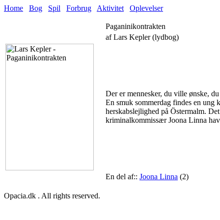
Home
Bog
Spil
Forbrug
Aktivitet
Oplevelser
Paganinikontrakten
af Lars Kepler (lydbog)
Der er mennesker, du ville ønske, du
En smuk sommerdag findes en ung kv
herskabslejlighed på Östermalm. Det
kriminalkommissær Joona Linna havde
En del af::
Joona Linna
(2)
Opacia.dk . All rights reserved.