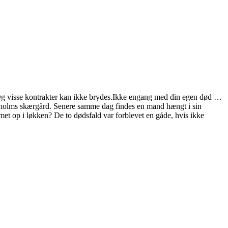
t.Og visse kontrakter kan ikke brydes.Ikke engang med din egen død …
kholms skærgård. Senere samme dag findes en mand hængt i sin
t op i løkken? De to dødsfald var forblevet en gåde, hvis ikke