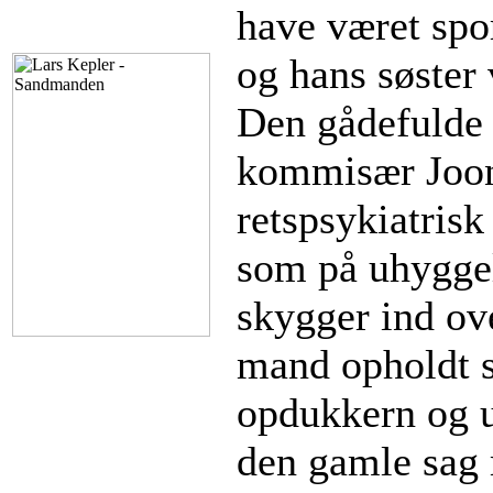
have været spor
og hans søster 
Den gådefulde 
kommisær Joon
retspsykiatrisk
som på uhyggel
skygger ind ov
mand opholdt s
opdukkern og u
den gamle sag 