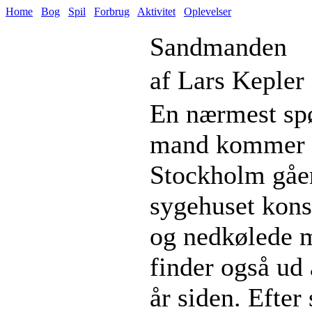
Home
Bog
Spil
Forbrug
Aktivitet
Oplevelser
Sandmanden
af Lars Kepler
En nærmest spø
mand kommer en
Stockholm gåen
sygehuset kons
og nedkølede 
finder også ud 
år siden. Efte