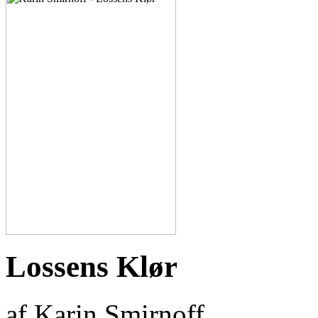
Lossens Klør
af Karin Smirnoff