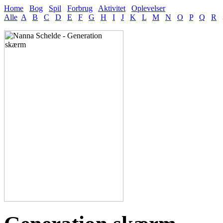
Home
Bog
Spil
Forbrug
Aktivitet
Oplevelser
Alle
A
B
C
D
E
F
G
H
I
J
K
L
M
N
O
P
Q
R