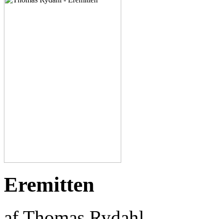
Eremitten
af Thomas Rydahl