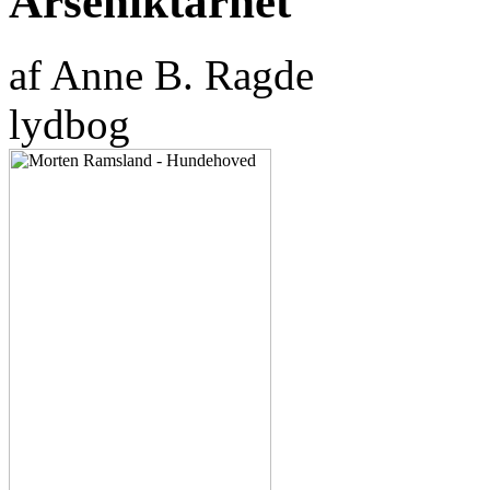
Arseniktårnet
af Anne B. Ragde
lydbog