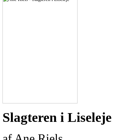
Slagteren i Liseleje
af Ane Riels