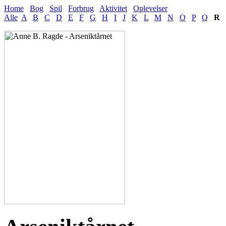
Home
Bog
Spil
Forbrug
Aktivitet
Oplevelser
Alle
A
B
C
D
E
F
G
H
I
J
K
L
M
N
O
P
Q
R