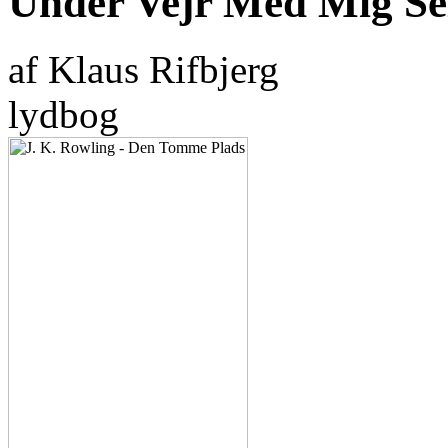
Under Vejr Med Mig Se
af Klaus Rifbjerg
lydbog