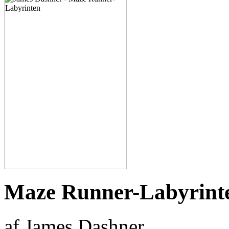
Maze Runner-Labyrint
af James Dashner