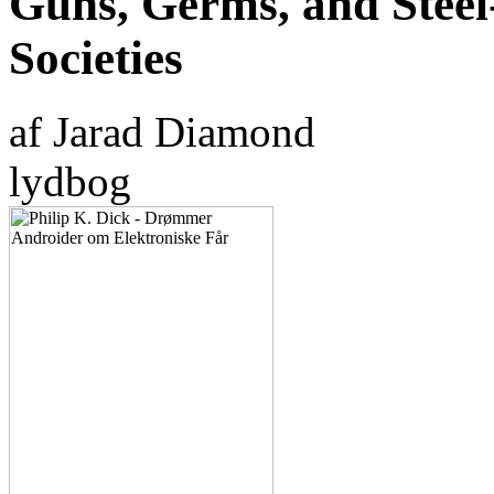
Guns, Germs, and Stee
Societies
af Jarad Diamond
lydbog