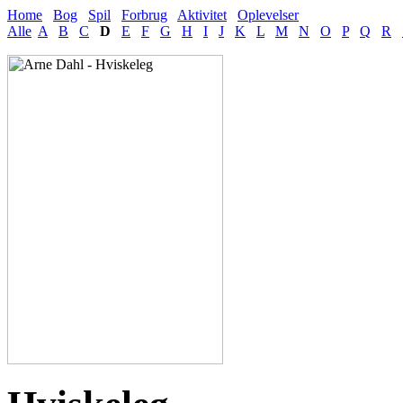
Home
Bog
Spil
Forbrug
Aktivitet
Oplevelser
Alle
A
B
C
D
E
F
G
H
I
J
K
L
M
N
O
P
Q
R