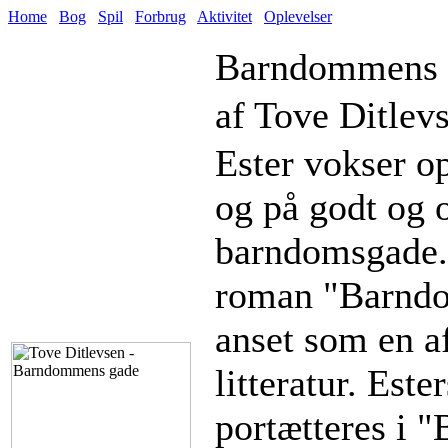
Home
Bog
Spil
Forbrug
Aktivitet
Oplevelser
Barndommens 
af Tove Ditlev
Ester vokser op
og på godt og o
barndomsgade.T
roman "Barndo
anset som en a
litteratur. Es
portætteres i 