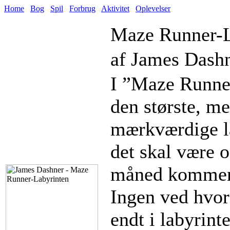
Home
Bog
Spil
Forbrug
Aktivitet
Oplevelser
Maze Runner-L
af James Dashn
I ”Maze Runner
den største, m
mærkværdige la
det skal være o
måned kommer e
Ingen ved hvor
endt i labyrint