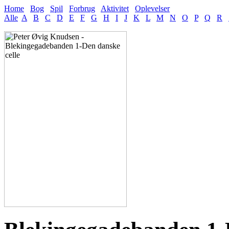
Home
Bog
Spil
Forbrug
Aktivitet
Oplevelser
Alle
A
B
C
D
E
F
G
H
I
J
K
L
M
N
O
P
Q
R