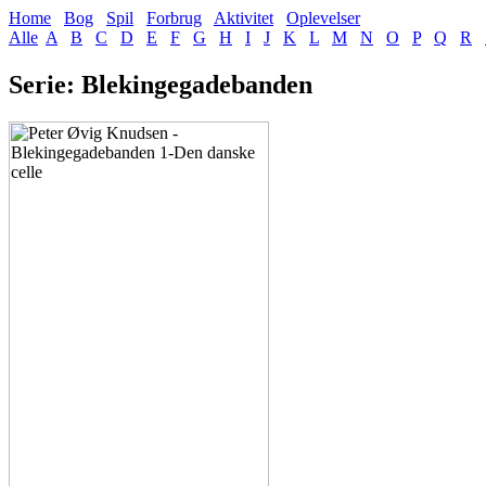
Home
Bog
Spil
Forbrug
Aktivitet
Oplevelser
Alle
A
B
C
D
E
F
G
H
I
J
K
L
M
N
O
P
Q
R
Serie: Blekingegadebanden