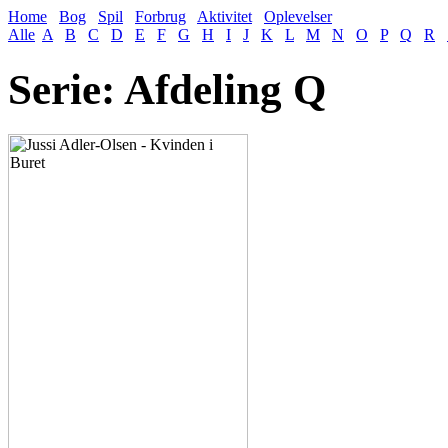
Home
Bog
Spil
Forbrug
Aktivitet
Oplevelser
Alle
A
B
C
D
E
F
G
H
I
J
K
L
M
N
O
P
Q
R
Serie: Afdeling Q