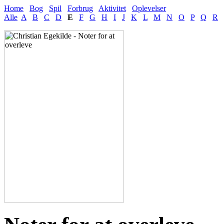
Home
Bog
Spil
Forbrug
Aktivitet
Oplevelser
Alle
A
B
C
D
E
F
G
H
I
J
K
L
M
N
O
P
Q
R