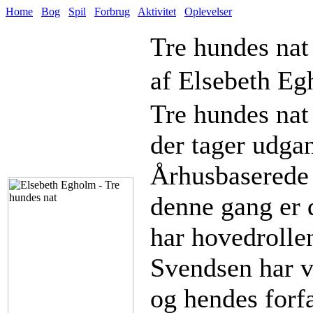
Home
Bog
Spil
Forbrug
Aktivitet
Oplevelser
Tre hundes nat
af Elsebeth Eg
Tre hundes nat
der tager udga
Århusbaserede 
denne gang er 
har hovedrolle
Svendsen har v
og hendes forfa