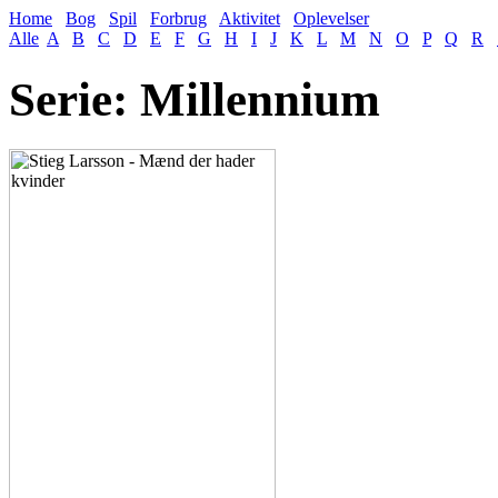
Home
Bog
Spil
Forbrug
Aktivitet
Oplevelser
Alle
A
B
C
D
E
F
G
H
I
J
K
L
M
N
O
P
Q
R
Serie: Millennium