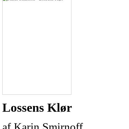
Lossens Klør
af Karin Smirnoff