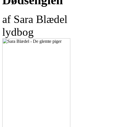
Dødsenglen
af Sara Blædel
lydbog