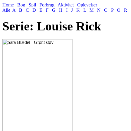
Home
Bog
Spil
Forbrug
Aktivitet
Oplevelser
Alle
A
B
C
D
E
F
G
H
I
J
K
L
M
N
O
P
Q
R
Serie: Louise Rick