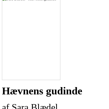
Hævnens gudinde
af Sara Blædel