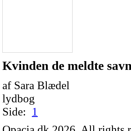
Kvinden de meldte savn
af Sara Blædel
lydbog
Side:
1
Opacia.dk 2026. All rights 