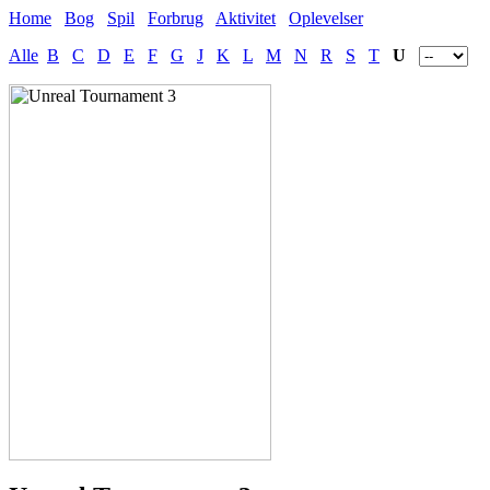
Home
Bog
Spil
Forbrug
Aktivitet
Oplevelser
Alle
B
C
D
E
F
G
J
K
L
M
N
R
S
T
U