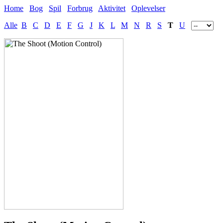
Home
Bog
Spil
Forbrug
Aktivitet
Oplevelser
Alle
B
C
D
E
F
G
J
K
L
M
N
R
S
T
U