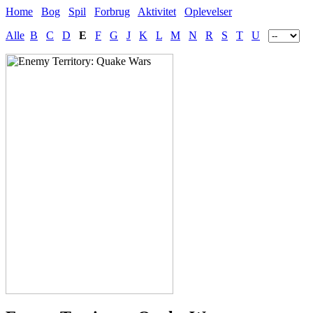
Home
Bog
Spil
Forbrug
Aktivitet
Oplevelser
Alle
B
C
D
E
F
G
J
K
L
M
N
R
S
T
U